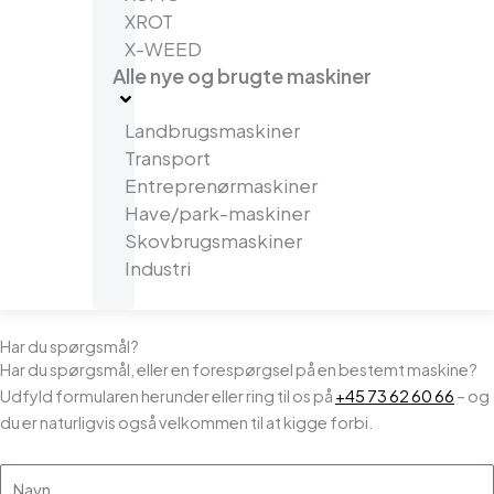
XROT
X-WEED
Alle nye og brugte maskiner
Landbrugsmaskiner
Transport
Entreprenørmaskiner
Have/park-maskiner
Skovbrugsmaskiner
Industri
Har du spørgsmål?
Har du spørgsmål, eller en forespørgsel på en bestemt maskine?
Udfyld formularen herunder eller ring til os på
+45 73 62 60 66
– og
du er naturligvis også velkommen til at kigge forbi.
Navn