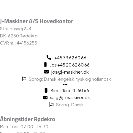
J-Maskiner A/S Hovedkontor
Stationsvej 2-4,
DK-6230 Rødekro
CVR nr.: 44156253
+45 73 62 60 66
Jos +45 20 62 60 66
jos@j-maskiner.dk
Sprog: Dansk, engelsk, tysk og hollandsk
Kim +45 51 41 60 66
salg@j-maskiner.dk
Sprog: Dansk
Åbningstider Rødekro
Man-tors: 07.00 – 16.30