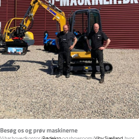
Besøg os og prøv maskinerne
Vi har hovedkontor i
Rødekro
og showroom i
Viby Sjælland
, hvor