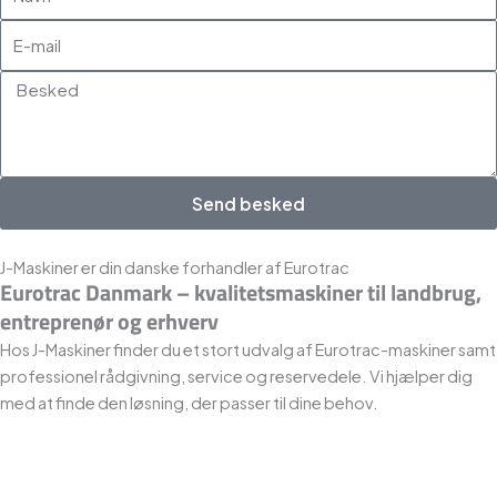
E-
mail
Besked
Send besked
J-Maskiner er din danske forhandler af Eurotrac
Eurotrac Danmark – kvalitetsmaskiner til landbrug,
entreprenør og erhverv
Hos J-Maskiner finder du et stort udvalg af Eurotrac-maskiner samt
professionel rådgivning, service og reservedele. Vi hjælper dig
med at finde den løsning, der passer til dine behov.
Kontakt os
eller besøg vores
hovedkontor i Rødekro
, eller vores
Showroom i Viby Sjælland
.