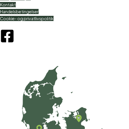
Kontakt
Handelsbetingelser
Cookie- og privatlivspolitik
Eurotrac Danmark
Besøg os i
Rødekro
og
Viby Sjælland