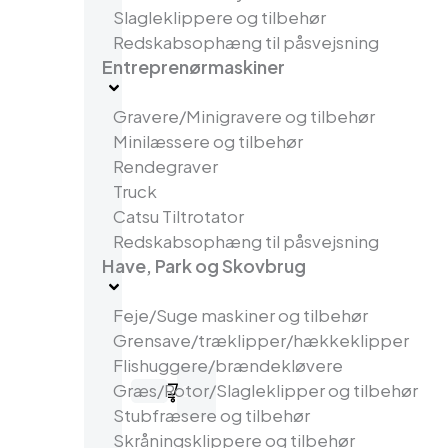
Slagleklippere og tilbehør
Redskabsophæng til påsvejsning
Entreprenørmaskiner
Gravere/Minigravere og tilbehør
Minilæssere og tilbehør
Rendegraver
Truck
Catsu Tiltrotator​
Redskabsophæng til påsvejsning
Have, Park og Skovbrug
Feje/Suge maskiner og tilbehør
Grensave/træklipper/hækkeklipper
Flishuggere/brændekløvere
Græs/Rotor/Slagleklipper og tilbehør
0
Stubfræsere og tilbehør
Skråningsklippere og tilbehør