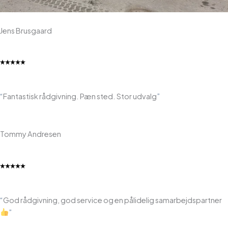
Jens Brusgaard
“
Fantastisk rådgivning. Pæn sted. Stor udvalg
”
Tommy Andresen
“
God rådgivning, god service og en pålidelig samarbejdspartner
”