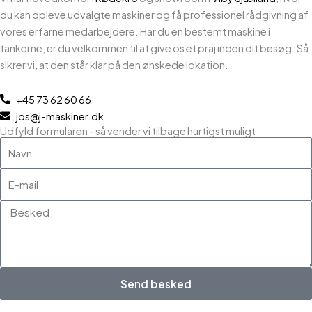
du kan opleve udvalgte maskiner og få professionel rådgivning af
vores erfarne medarbejdere. Har du en bestemt maskine i
tankerne, er du velkommen til at give os et praj inden dit besøg. Så
sikrer vi, at den står klar på den ønskede lokation.
+45 73 62 60 66
jos@j-maskiner.dk
Udfyld formularen - så vender vi tilbage hurtigst muligt
Navn
E-
mail
Besked
Send besked