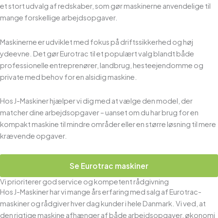
et stort udvalg af redskaber, som gør maskinerne anvendelige til
mange forskellige arbejdsopgaver.
Maskinerne er udviklet med fokus på driftssikkerhed og høj
ydeevne. Det gør Eurotrac til et populært valg blandt både
professionelle entreprenører, landbrug, hesteejendomme og
private med behov for en alsidig maskine.
Hos J-Maskiner hjælper vi dig med at vælge den model, der
matcher dine arbejdsopgaver – uanset om du har brug for en
kompakt maskine til mindre områder eller en større løsning til mere
krævende opgaver.
Se Eurotrac maskiner
Vi prioriterer god service og kompetent rådgivning
Hos J-Maskiner har vi mange års erfaring med salg af Eurotrac-
maskiner og rådgiver hver dag kunder i hele Danmark. Vi ved, at
den rigtige maskine afhænger af både arbejdsopgaver, økonomi