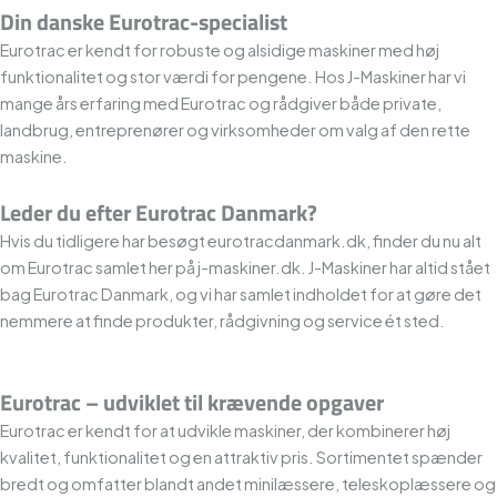
Din danske Eurotrac-specialist
Eurotrac er kendt for robuste og alsidige maskiner med høj
funktionalitet og stor værdi for pengene.
Hos J-Maskiner har vi
mange års erfaring med Eurotrac og rådgiver både private,
landbrug, entreprenører og virksomheder om valg af den rette
maskine.
Leder du efter Eurotrac Danmark?
Hvis du tidligere har besøgt eurotracdanmark.dk, finder du nu alt
om Eurotrac samlet her på j-maskiner.dk. J-Maskiner har altid stået
bag Eurotrac Danmark, og vi har samlet indholdet for at gøre det
nemmere at finde produkter, rådgivning og service ét sted.
Eurotrac – udviklet til krævende opgaver
Eurotrac er kendt for at udvikle maskiner, der kombinerer høj
kvalitet, funktionalitet og en attraktiv pris. Sortimentet spænder
bredt og omfatter blandt andet minilæssere, teleskoplæssere og